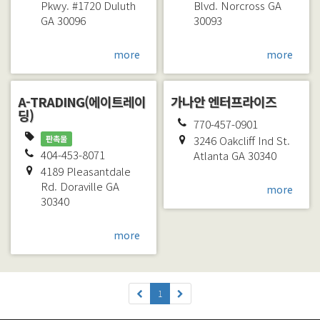
Pkwy. #1720
Duluth
Blvd.
Norcross
GA
GA
30096
30093
more
more
A-TRADING(에이트레이
가나안 엔터프라이즈
딩)
770-457-0901
판촉물
3246 Oakcliff Ind St.
404-453-8071
Atlanta
GA
30340
4189 Pleasantdale
Rd.
Doraville
GA
more
30340
more
1