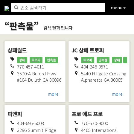
menu
“
판촉물
”
검색 결과 입니다
상패월드
JC 상패 트로피
상패
트로피
판촉물
트로피
판촉물
상패
770-457-4011
404-246-9571
3570-A Buford Hwy
5440 Hillgate Crossing
#104
Duluth
GA
30096
Alpharetta
GA
30005
more
more
피엔피
프로 애드 프로
404-695-6003
770-570-9000
3296 Summit Ridge
4405 International