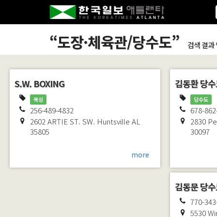
“
도장·체육관/당수도
”
검색 결과
S.W. BOXING
김동환 당수
복싱
당수도
256-489-4832
678-862
2602 ARTIE ST. SW.
Huntsville
AL
2830 Pe
35805
30097
more
김동문 당수
770-343
5530 Wi