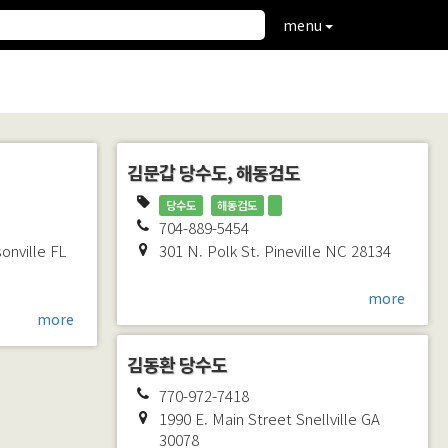
menu
김문갑 당수도, 해동검도
당수도
해동검도
704-889-5454
onville
FL
301 N. Polk St.
Pineville
NC
28134
more
more
김동환 당수도
770-972-7418
1990 E. Main Street
Snellville
GA
30078