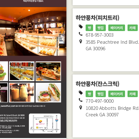
하얀풍차(피치트리)
빵
빵집
베이커리
카페
678-957-3003
3585 Peachtree Ind Blvd
GA
30096
하얀풍차(잔스크릭)
빵
빵집
베이커리
카페
770-497-9000
10820 Abbotts Bridge Rd
Creek
GA
30097