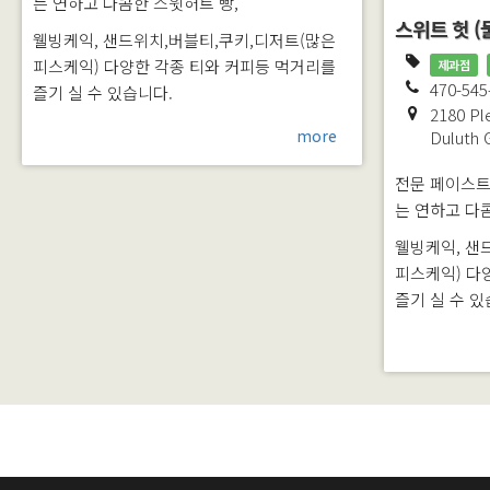
는 연하고 다콤한 스윗허트 빵,
스위트 헛 (
웰빙케익, 샌드위치,버블티,쿠키,디저트(많은
피스케익) 다양한 각종 티와 커피등 먹거리를
제과점
470-545
즐기 실 수 있습니다.
2180 Ple
more
Duluth
전문 페이스트리 
는 연하고 다
웰빙케익, 샌
피스케익) 다
즐기 실 수 있