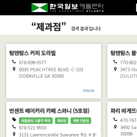
“
제과점
”
검색 결과 입니다
탐앤탐스 커피 도라빌
탐앤탐스 블
678-699-5577
770-802
6035 PEACHTREE BLVD. C-103
3473 Ol
DORAVILLE
GA
30360
DULUT
more
빈센트 베이커리 카페 스와니 (5호점)
파리 바게뜨
470-767
애틀랜타 고품격 케잌
제과점
제빵 전문점
3492 Sa
678-521-9503
30096
3131 Lawrenceville Suwanee Rd. # B-