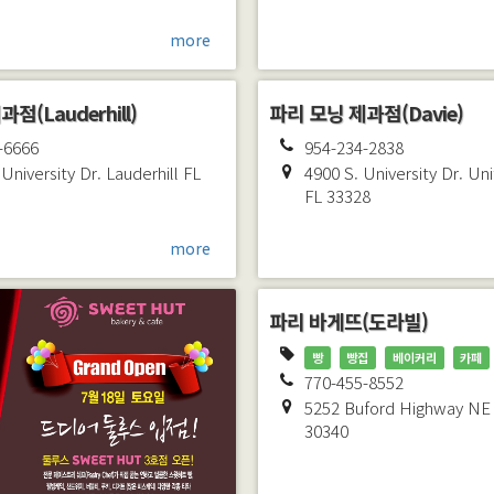
more
점(Lauderhill)
파리 모닝 제과점(Davie)
-6666
954-234-2838
University Dr.
Lauderhill
FL
4900 S. University Dr. Un
FL
33328
more
파리 바게뜨(도라빌)
빵
빵집
베이커리
카페
770-455-8552
5252 Buford Highway NE
30340