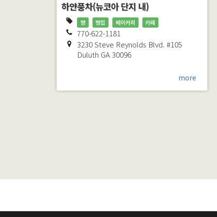
하얀풍차(뉴코아 단지 내)
빵
빵집
베이커리
카페
770-622-1181
3230 Steve Reynolds Blvd. #105
Duluth
GA
30096
more