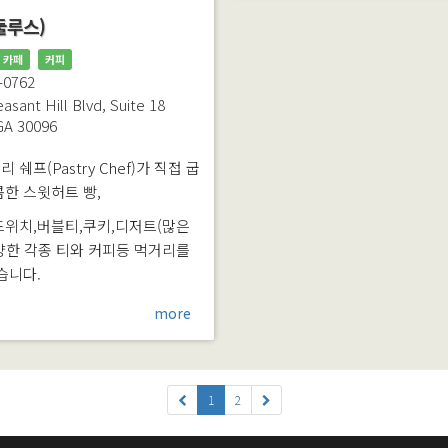
둘루스)
카페
커피
-0762
asant Hill Blvd, Suite 18
GA
30096
쉐프(Pastry Chef)가 직접 굽
콤한 스윗허트 빵,
드위치,버블티,쿠키,디저트(많은
양한 각종 티와 커피등 먹거리를
습니다.
more
1
2