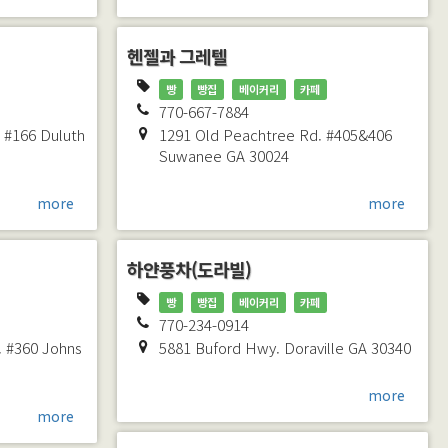
헨젤과 그레텔
빵
빵집
베이커리
카페
770-667-7884
. #166
Duluth
1291 Old Peachtree Rd. #405&406
Suwanee
GA
30024
more
more
하얀풍차(도라빌)
빵
빵집
베이커리
카페
770-234-0914
. #360
Johns
5881 Buford Hwy.
Doraville
GA
30340
more
more