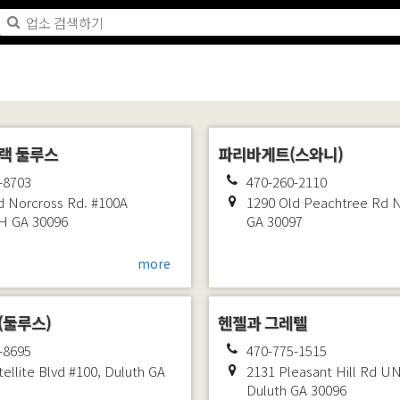
랙 둘루스
파리바게트(스와니)
-8703
470-260-2110
d Norcross Rd. #100A
1290 Old Peachtree Rd
H
GA
30096
GA
30097
more
(둘루스)
헨젤과 그레텔
-8695
470-775-1515
tellite Blvd #100,
Duluth
GA
2131 Pleasant Hill Rd U
Duluth
GA
30096