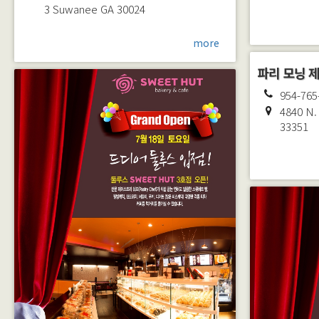
3
Suwanee
GA
30024
more
파리 모닝 제과
954-765
4840 N. 
33351