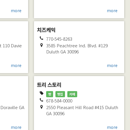
more
more
치즈케익
770-545-8263
it 110
Davie
3585 Peachtree Ind. Blvd. #129
Duluth
GA
30096
more
more
트리 스토리
빵
빵집
카페
678-584-0000
Doraville
GA
2550 Pleasant Hill Road #415
Duluth
GA
30096
more
more