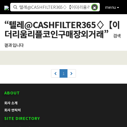
menu
“
텔레@CASHFILTER365♢【이
더리움리플코인구매장외거래
”
검색
결과 입니다
1
ABOUT
회사 소개
회사 연락처
SITE DIRECTORY