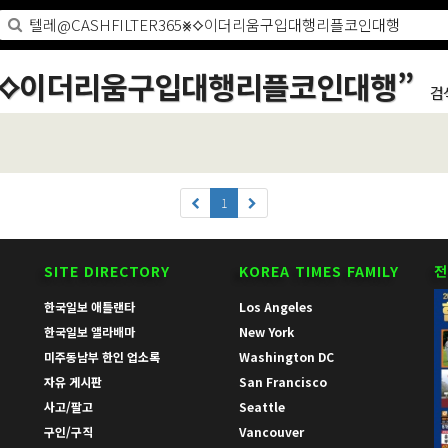
65⨳⟡이더리움구입대행리플코인대행
”
검
1
SITE DIRECTORY
KOREA TIMES FAMILY
전
한국일보 애틀랜타
Los Angeles
한국일보 앨라배마
New York
미주동남부 한인 업소록
Washington DC
자유 게시판
San Francisco
사고/팔고
Seattle
구인/구직
Vancouver