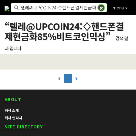
menu
“
텔레@UPCOIN24:♢핸드폰결
제현금화85%비트코인믹싱
”
검색 결
과 입니다
1
ABOUT
회사 소개
회사 연락처
SITE DIRECTORY