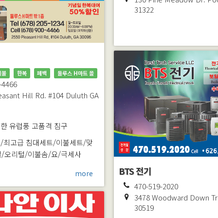
31322
이불
한복
폐백
둘루스 H마트 몰
-4466
easant Hill Rd. #104
Duluth
GA
한 유럽풍 고품격 침구
/최고급 침대세트/이불세트/맞
/오리털/이불솜/요/극세사
BTS 전기
more
470-519-2020
3478 Woodward Down Tr
30519