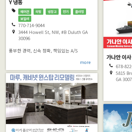
Y 냉동
에어컨
히팅
냉장고
전기
플러밍
보일러
770-714-9044
3444 Howell St, NW, #B
Duluth
GA
30096
풍부한 경력, 신속 정확, 책임있는 A/S
가나안 이사
more
678-822
5815 Br
GA
300