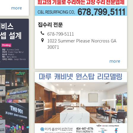
more
집수리 전문
678-799-5111
1022 Summer Please
Norcross
GA
30071
more