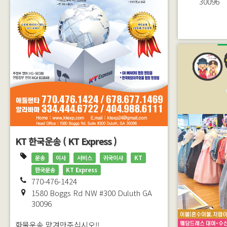
30096
KT 한국운송 ( KT Express )
운송
이사
서비스
귀국이사
KT
한국운송
KT Express
770-476-1424
1580 Boggs Rd NW #300
Duluth
GA
30096
화물운송 맡겨만주십시오!!