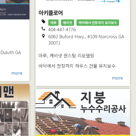
아키플로어
마루
캐비넷
바닥에서 천장까지 유지보수
404-447-4776
6062 Buford Hwy., #109
Norcross
GA
30071
Duluth
GA
마루, 캐비넷 원스탑 리모델링
바닥에서 천장까지 하우스 건물 유지보수
more
more