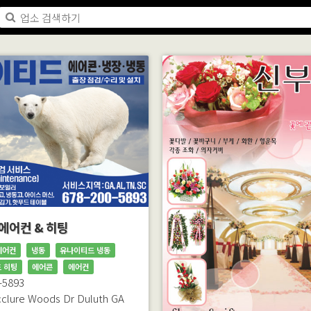
에어컨 & 히팅
에어컨
냉동
유나이티드 냉동
 히팅
에어콘
에어컨
-5893
clure Woods Dr
Duluth
GA