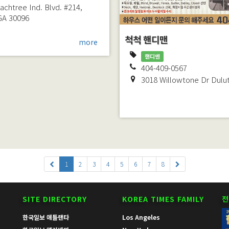
achtree Ind. Blvd. #214,
GA
30096
척척 핸디맨
more
핸디맨
404-409-0567
3018 Willowtone Dr
Dulu
1
2
3
4
5
6
7
8
SITE DIRECTORY
KOREA TIMES FAMILY
전
한국일보 애틀랜타
Los Angeles