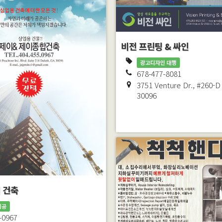
비전 프린팅 & 싸인
광고디자인 대행
678-477-8081
3751 Venture Dr., #260-D
30096
 건축
시공
-0967