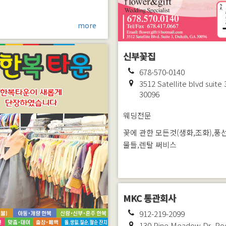
more
신부꽃집
678-570-0140
3512 Satellite blvd suite 
30096
웨딩전문
꽃에 관한 모든것(생화,조화),풍
물들,렌탈 써비스
MKC 통관회사
912-219-2099
130 Pine Meadow Dr.
Po