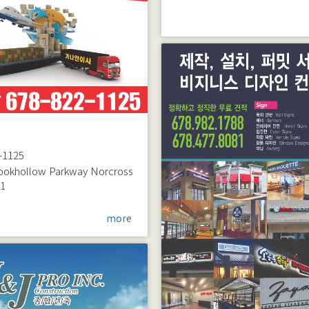
-1125
ookhollow Parkway
Norcross
71
more