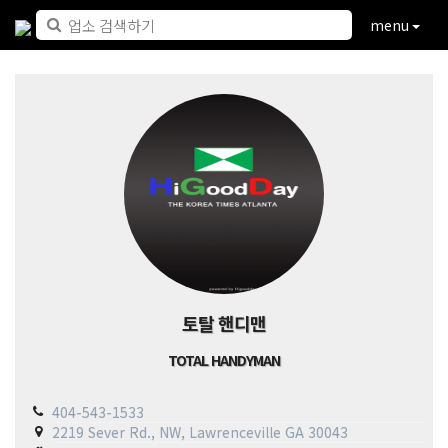
menu
토탈 핸디맨
TOTAL HANDYMAN
404-543-1533
2219 Sever Rd., NW, Lawrenceville GA 30043