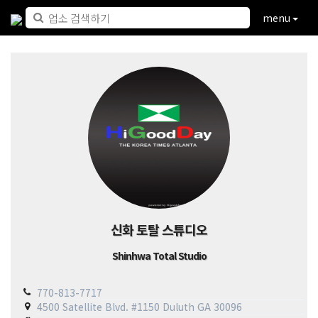
menu
신화 토탈 스튜디오
Shinhwa Total Studio
770-813-7717
4500 Satellite Blvd. #1150 Duluth GA 30096