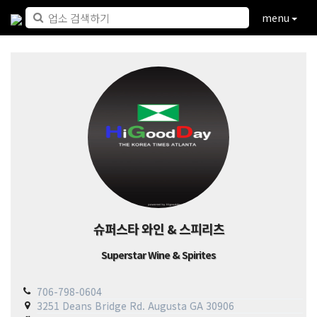
menu
슈퍼스타 와인 & 스피리츠
Superstar Wine & Spirites
706-798-0604
3251 Deans Bridge Rd. Augusta GA 30906